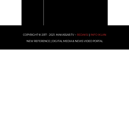
COPYRIGHT © 2017 - 2021. MAKASSAR.TV ~
REDAKSI
|
INFO IKLAN
NEW REFERENCE | DIGITAL MEDIA & NEWS VIDEO PORTAL