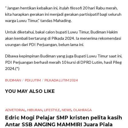
“Jangan hentikan kebaikan ini, itulah filosofi 20 hari Rabu merah,
kita harapkan gerakan ini menjadi gerakan partisipatif bagi seluruh
warga Luwu Timur,” tandas Mahading.
Untuk diketahui, bakal calon bupati Luwu Timur, Budiman Hakim
akan kembali bertarung di Pilkada 2024. Ia menerima rekomendasi
usungan dari PDI Perjuangan, belum lama ini.
Dibawa kepimpinan Budiman yang juga Bupati Luwu Timur saat ini,
PDI Perjuangan berhasil meraih 10 kursi di DPRD Lutim, hasil Pileg
2024.(*)
BUDIMAN
PDI LUTIM
PILKADA LUTIM 2024
YOU MAY ALSO LIKE
,
,
,
,
ADVETORIAL
HIBURAN
LIFESTYLE
NEWS
OLAHRAGA
Edric Mogi Pelajar SMP kristen pelita kasih
Antar SSB ANGING MAMMIRI Juara Piala